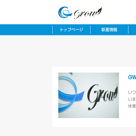
トップページ
新着情報
G
いつ
いま
休業
時ま
行っ
絡は