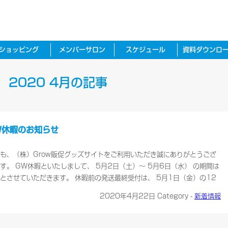
ショッピング
メンバーサロン
スケジュール
資料ダウンロ
2020 4月の記事
W休暇のお知らせ
も、（株）Grow販促グッズサイトをご利用いただき誠にありがとうござ
す。 GW休暇といたしまして、 5月2日（土）～ 5月6日（水） の期間は
とさせていただきます。 休暇前の発送最終受付は、 5月1日（金）の12
でとなります。 休業期間中は、ＦＡＸ・インターネットでのご注文受付は
2020年4月22日
Category -
新着情報
ておりますが、商品の発送・お問い合わせのご返答・ご注文に関するご連
、お休みさせて……