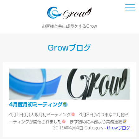
ナ
ビ
ゲ
ー
お客様と共に成長をするGrow
シ
ョ
ン
Growブログ
4月度月初ミーティング
4月1日(月)大阪月初ミーティング
4月2日(火)は東京で月初ミ
ーティングが開催されました
まず初めに本部より業務連絡
2019年4月4日
Category -
Growブログ
■4月10日(水)～4月13日(土)の旅行キャンペーン期間中の業務
について 東京銀座サロンは終日お休みとなります。 大阪本部サロ