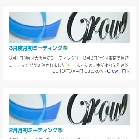
ンは通常通り営業して……
3月度月初ミーティング
3月1日(金)は大阪月初ミーティング
3月2日(土)は東京で月初
ミーティングが開催されました
まず初めに本部より業務連絡
2019年3月4日
Category -
Growブログ
■代理店研修のお知らせ ✻3月15日(金)大阪 ✻3月16日(土)東
京 ✻4月7日(日)名古屋 ✻8月18日(……
2月月初ミーティング