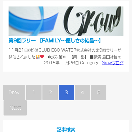
第9回ラリー 【FAMILY〜優しさの結晶〜】
11月21日(水)はCLUB ECO WATER株式会社の第9回ラリーが
開催されました
✻式次第✻ 【第一部】 ■開演 島田社長を
2018年11月26日
Category -
Growブログ
含む、大阪サロンの方によるイリュージョ……
Prev
1
2
3
4
5
Next
記事検索