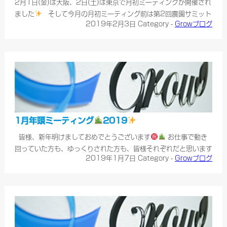
2月1日(金)は大阪、2日(土)は東京で月初ミーティングが開催され
ました
そして今月の月初ミーティング前は第2回農園サミット
2019年2月3日
Category -
Growブログ
が開催されました
月初ミーティングでもたくさんの農家さんよ
りお話をしていただきました
サロンではgrow-e育ちのお野菜が
実際に見れたみたいですね……
1月年頭ミーティング
2019
皆様、新年明けましておめでとうございます
お仕事で動き
回っていた方も、ゆっくりされた方も、皆様それぞれだと思います
2019年1月7日
Category -
Growブログ
が、良いお正月を過ごせましたでしょうか
昨年もGrow一
同、大変お世話になりました。 本年もより一層努めてまいります
ので、何卒よろしくお願い申し上げます。 &……