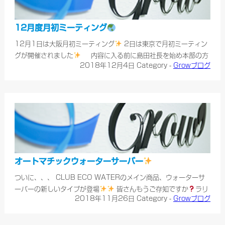
12月度月初ミーティング
12月1日は大阪月初ミーティング
2日は東京で月初ミーティン
グが開催されました
内容に入る前に島田社長を始め本部の方
2018年12月4日
Category -
Growブログ
より 11月21日(水)に開催したラリー【FAMILY】にご来場くだ
さいました皆様、誠にありがとうございました。 皆様のお陰様で
今年も無事に閉幕いたしました。ありがとうござ……
オートマチックウォーターサーバー
ついに、、、 CLUB ECO WATERのメイン商品、ウォーターサ
ーバーの新しいタイプが登場
皆さんもうご存知ですか
ラリ
2018年11月26日
Category -
Growブログ
ーでも発表がありましたね
今までろ過されるのに約2時
間～待たないと飲めなかったエコウ……